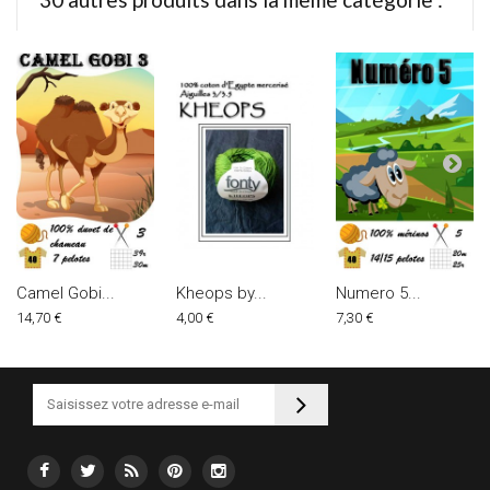
Camel Gobi...
Kheops by...
Numero 5...
14,70 €
4,00 €
7,30 €