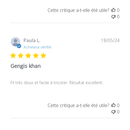
Cette critique a-t-elle été utile?
0
0
Date
Paula L.
18/05/24
de
Acheteur vérifié
publ
Gengis khan
Fil très doux et facile à tricoter. Résultat excellent.
Cette critique a-t-elle été utile?
0
0