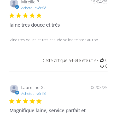
Date
Mireille P.
15/04/25
de
Acheteur vérifié
publ
laine tres douce et trés
laine tres douce et trés chaude solide teinte : au top
Cette critique a-t-elle été utile?
0
0
Date
Laureline G.
06/03/25
de
Acheteur vérifié
publ
Magnifique laine, service parfait et