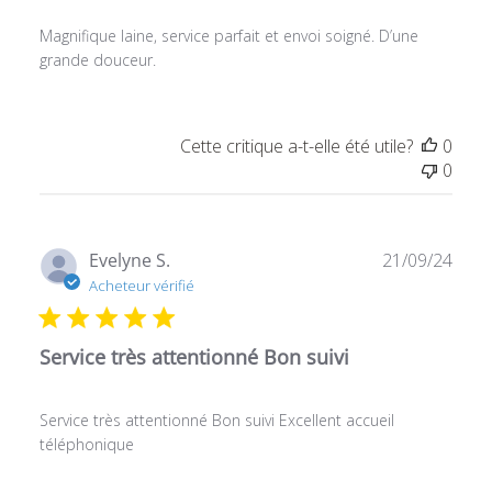
Magnifique laine, service parfait et envoi soigné. D’une
grande douceur.
Cette critique a-t-elle été utile?
0
0
Date
Evelyne S.
21/09/24
de
Acheteur vérifié
publ
Service très attentionné Bon suivi
Service très attentionné Bon suivi Excellent accueil
téléphonique