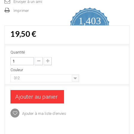
Envoyer à un ami
Imprimer
1,403
4.9
19,50 €
star
AVIS CERTIFIÉS
rating
Proposé par YOTPO
Quantité
Couleur
312
Ajouter au panier
Ajouter à ma liste d'envies