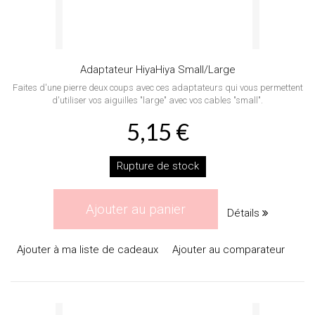
Adaptateur HiyaHiya Small/Large
Faites d'une pierre deux coups avec ces adaptateurs qui vous permettent
d'utiliser vos aiguilles "large" avec vos cables "small".
5,15 €
Rupture de stock
Ajouter au panier
Détails
Ajouter à ma liste de cadeaux
Ajouter au comparateur