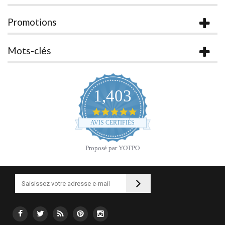
Promotions
Mots-clés
1,403
4.9
star
AVIS CERTIFIÉS
rating
Proposé par YOTPO