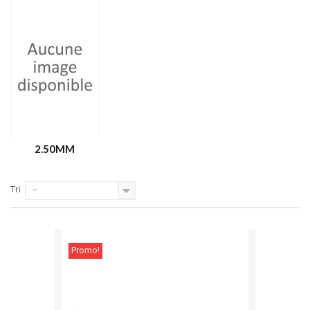
2.50MM
Tri
--
Promo!