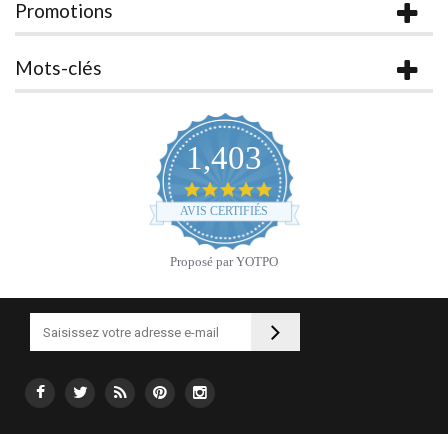
Promotions
Mots-clés
1,403
4.9
star
AVIS CERTIFIÉS
rating
Proposé par YOTPO