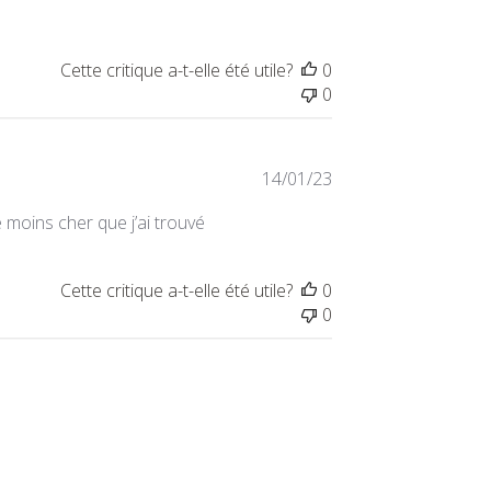
publication
Cette critique a-t-elle été utile?
0
0
Date
14/01/23
de
e moins cher que j’ai trouvé
publication
Cette critique a-t-elle été utile?
0
0