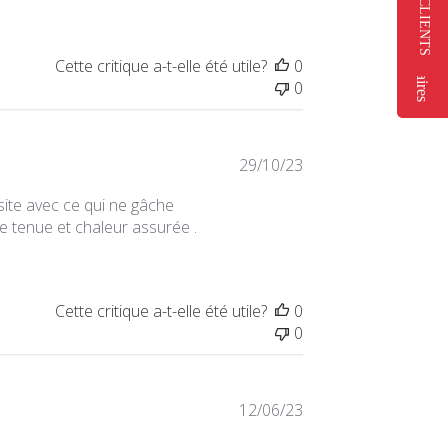
★ AVIS CLIENTS
publication
Commentaires
Commentaires
Cette critique a-t-elle été utile?
0
0
Date
29/10/23
de
site avec ce qui ne gâche
publication
e tenue et chaleur assurée .
Cette critique a-t-elle été utile?
0
0
Date
12/06/23
de