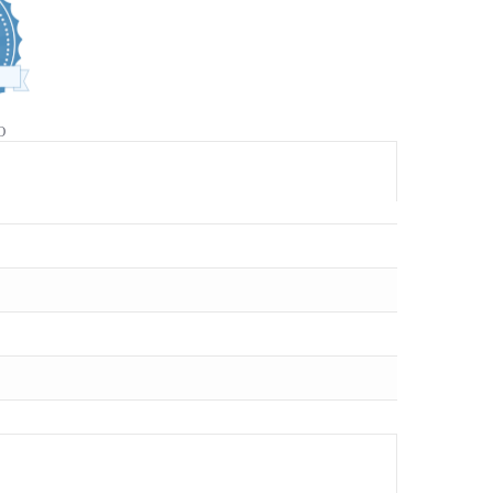
4.9
star
rating
O