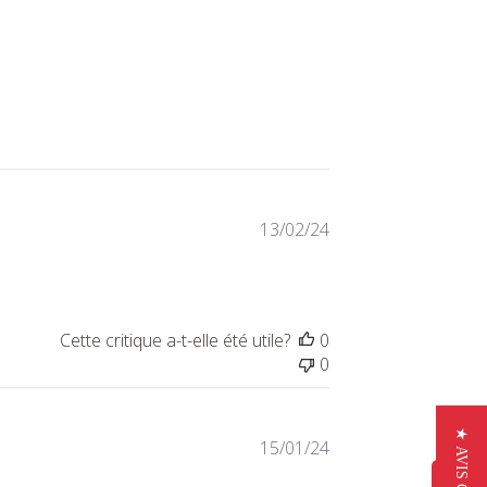
Date
13/02/24
de
publication
Cette critique a-t-elle été utile?
0
0
Date
15/01/24
de