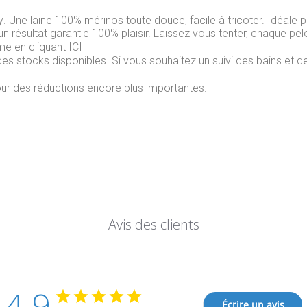
y
. Une laine 100%
mérinos
toute douce, facile à tricoter. Idéale p
résultat garantie 100% plaisir. Laissez vous tenter, c
haque pelo
me en cliquant
ICI
des stocks disponibles. Si vous souhaitez un suivi des bains et de
ur des réductions encore plus importantes.
Avis des clients
4.9
Écrire un avis