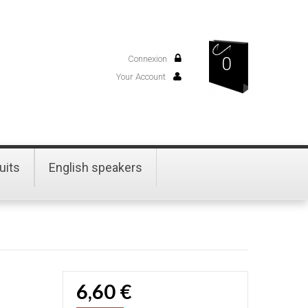
Connexion
0
Your Account
uits
English speakers
6,60 €