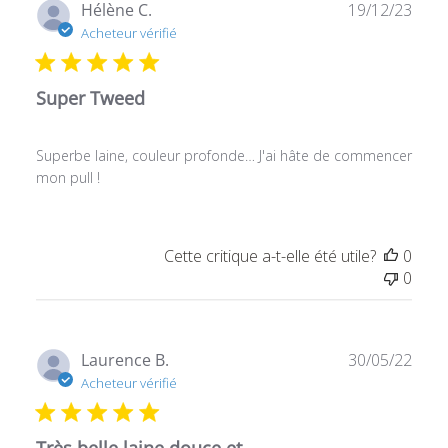
Date
Hélène C.
19/12/23
de
Acheteur vérifié
publ
Super Tweed
Superbe laine, couleur profonde… J'ai hâte de commencer
mon pull !
Cette critique a-t-elle été utile?
0
0
Date
Laurence B.
30/05/22
de
Acheteur vérifié
publ
Très belle laine douce et