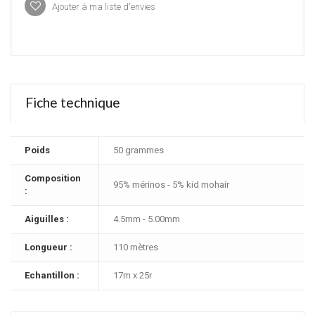
Ajouter à ma liste d'envies
Fiche technique
Poids
50 grammes
Composition
95% mérinos - 5% kid mohair
:
Aiguilles :
4.5mm - 5.00mm
Longueur :
110 mètres
Echantillon :
17m x 25r