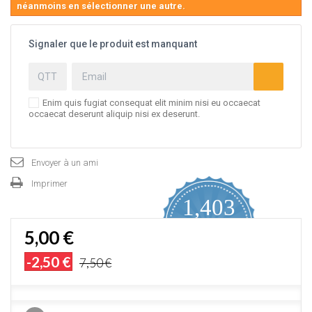
néanmoins en sélectionner une autre.
Signaler que le produit est manquant
Enim quis fugiat consequat elit minim nisi eu occaecat
occaecat deserunt aliquip nisi ex deserunt.
Envoyer à un ami
Imprimer
1,403
4.9
5,00 €
star
AVIS CERTIFIÉS
rating
-2,50 €
7,50 €
Proposé par YOTPO