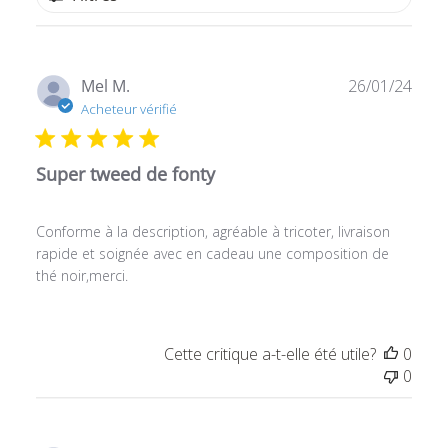
Date
Mel M.
26/01/24
de
Acheteur vérifié
publ
Super tweed de fonty
Conforme à la description, agréable à tricoter, livraison
rapide et soignée avec en cadeau une composition de
thé noir,merci.
Cette critique a-t-elle été utile?
0
0