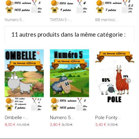
Numero 5...
TARTAN 3 -...
BB merinos...
11 autres produits dans la même catégorie :
Ombelle -...
Numero 5...
Pole Fonty...
8,00 €
11,10 €
3,80 €
5,70 €
5,40 €
7,70 €