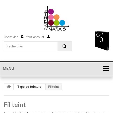
Connexion
Your Account
0
MENU
Type de teinture
Fil teint
Fil teint