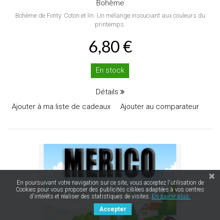
Bohème
Bohème de Fonty. Coton et lin. Un mélange insouciant aux couleurs du
printemps.
6,80 €
En stock
Détails
Ajouter à ma liste de cadeaux
Ajouter au comparateur
En poursuivant votre navigation sur ce site, vous acceptez l'utilisation de
Cookies pour vous proposer des publicités ciblées adaptées à vos centres
d'intérêts et réaliser des statistiques de visites.
En savoir plus.
Accepter