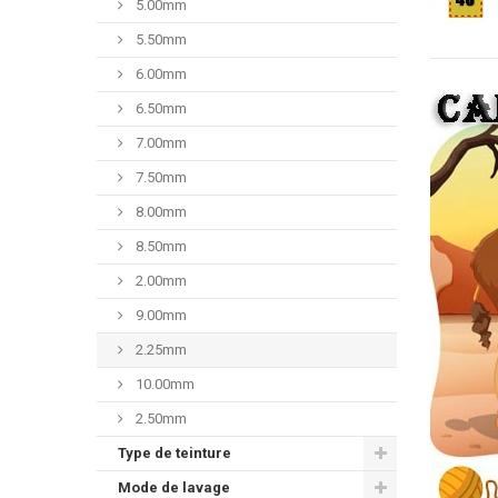
5.00mm
5.50mm
6.00mm
6.50mm
7.00mm
7.50mm
8.00mm
8.50mm
2.00mm
9.00mm
2.25mm
10.00mm
2.50mm
Type de teinture
Mode de lavage