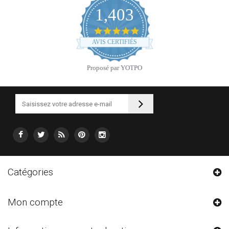
1,403
4.9
star
AVIS CERTIFIÉS
rating
Proposé par YOTPO
Catégories
Mon compte