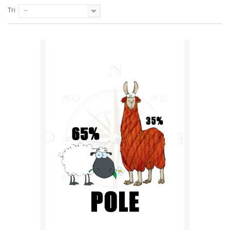
Tri
--