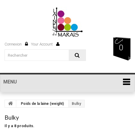
Connexion
Your Account
0
MENU
Poids de la laine (weight)
Bulky
Bulky
Il y a 8 produits.