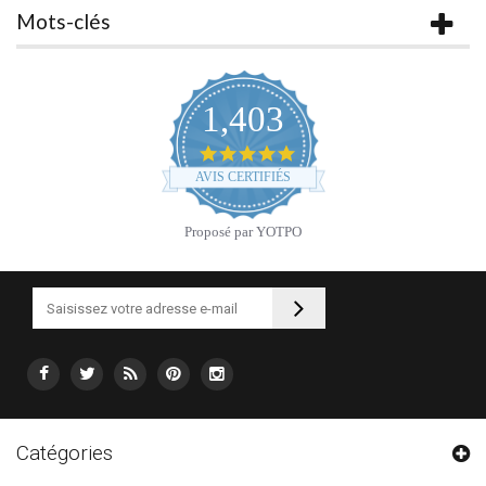
Mots-clés
1,403
4.9
star
AVIS CERTIFIÉS
rating
Proposé par YOTPO
Catégories