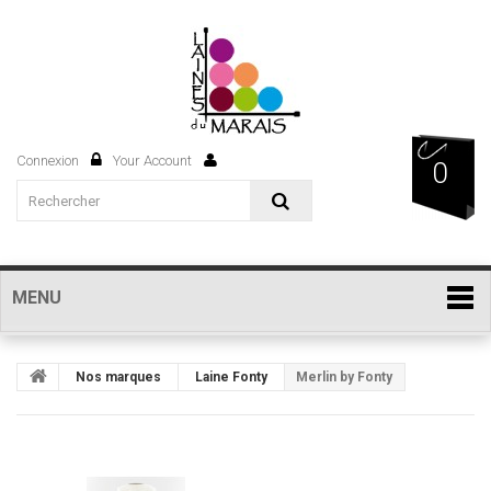
Connexion
Your Account
0
MENU
Nos marques
Laine Fonty
Merlin by Fonty