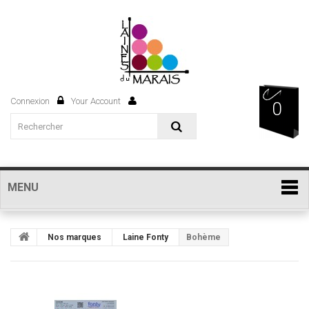
Connexion
Your Account
0
MENU
Nos marques
Laine Fonty
Bohème