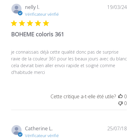
Date
nelly l.
19/03/24
de
Vérificateur vérifié
publ
BOHEME coloris 361
je connaissais déjà cette qualité donc pas de surprise
ravie de la couleur 361 pour les beaux jours avec du blanc
cela devrait bien aller envoi rapide et soigné comme
d'habitude merci
Cette critique a-t-elle été utile?
0
0
Date
Catherine L.
25/07/18
de
Vérificateur vérifié