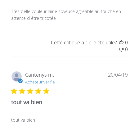
Très belle couleur laine soyeuse agréable au touché en
attente d être tricotée
Cette critique a-t-elle été utile?
0
0
Date
Cantenys m.
20/04/19
de
Acheteur vérifié
publ
tout va bien
tout va bien