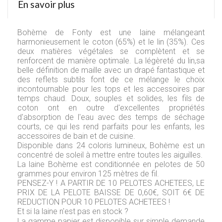
En savoir plus
Bohème de
Fonty
est une laine mélangeant
harmonieusement le
coton
(65%) et le lin (35%). Ces
deux matières végétales se complètent et se
renforcent de manière optimale. La légèreté du lin,sa
belle définition de maille avec un drapé fantastique et
des reflets subtils font de ce mélange le choix
incontournable pour les tops et les accessoires par
temps chaud. Doux, souples et solides, les fils de
coton ont en outre d'excellentes propriétés
d'absorption de l'eau avec des temps de séchage
courts, ce qui les rend parfaits pour les enfants, les
accessoires de bain et de cuisine.
Disponible dans 24 coloris lumineux, Bohème est un
concentré de soleil à mettre entre toutes les aiguilles.
La laine Bohème est conditionnée en pelotes de 50
grammes pour environ 125 mètres de fil.
PENSEZ-Y ! A PARTIR DE 10 PELOTES ACHETEES, LE
PRIX DE LA PELOTE BAISSE DE 0,60€, SOIT 6€ DE
REDUCTION POUR 10 PELOTES ACHETEES !
Et si la laine n'est pas en stock ?
La gamme papier est disponible sur simple demande