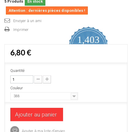
5
Produits
En stock
Attention : dernières pièces disponibles !
Envoyer à un ami
Imprimer
1,403
4.9
6,80 €
star
AVIS CERTIFIÉS
rating
Proposé par YOTPO
Quantité
Couleur
388
Ajouter au panier
Ajouter à ma liste d'envies