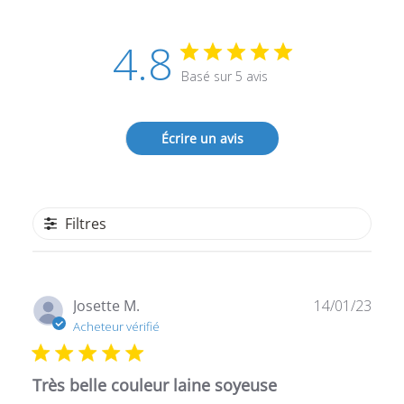
4.8
Basé sur 5 avis
Écrire un avis
Filtres
Date
Josette M.
14/01/23
de
Acheteur vérifié
publ
Très belle couleur laine soyeuse