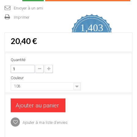
Envoyer à un ami
Imprimer
1,403
4.9
20,40 €
star
AVIS CERTIFIÉS
rating
Proposé par YOTPO
Quantité
Couleur
108
Ajouter au panier
Ajouter à ma liste d'envies