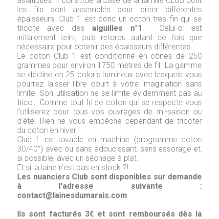
asiatiques. Il constitue la base de la famille CLUB dont
les fils sont assemblés pour créer différentes
épaisseurs. Club 1 est donc un coton très fin qui se
tricote avec des
aiguilles n°1
. Celui-ci est
initialement teint, puis retordu autant de fois que
nécessaire pour obtenir des épaisseurs différentes.
Le coton Club 1 est conditionné en cônes de 250
grammes pour environ 1750 mètres de fil. La gamme
se décline en 25 coloris lumineux avec lesquels vous
pourrez laisser libre court à votre imagination sans
limite. Son utilisation ne se limite évidemment pas au
tricot. Comme tout fil de coton qui se respecte vous
l’utiliserez pour tous vos ouvrages de mi-saison ou
d’été. Rien ne vous empêche cependant de tricoter
du coton en hiver !
Club 1 est
lavable en machine
(programme coton
30/40°) avec ou sans adoucissant, sans essorage et,
si possible, avec un séchage à plat.
Et si la laine n'est pas en stock ?!
Les nuanciers Club sont disponibles sur demande
à l'adresse suivante :
contact@lainesdumarais.com
Ils sont facturés 3€ et sont remboursés dès la