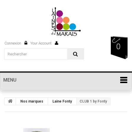
Connexion
Your Account
0
MENU
Nos marques
Laine Fonty
CLUB 1 by Fonty