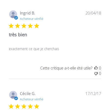
Date
Ingrid B.
20/04/18
de
Acheteur vérifié
publ
très bien
exactement ce que je cherchais
Cette critique a-t-elle été utile?
0
0
Date
Cécile G.
17/12/17
de
Acheteur vérifié
publ