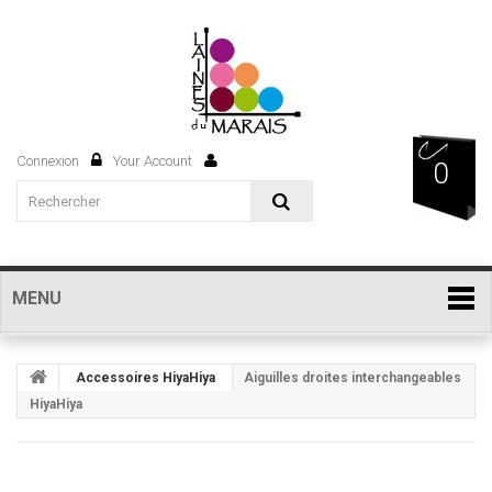
Connexion
Your Account
0
MENU
Accessoires HiyaHiya
Aiguilles droites interchangeables
HiyaHiya