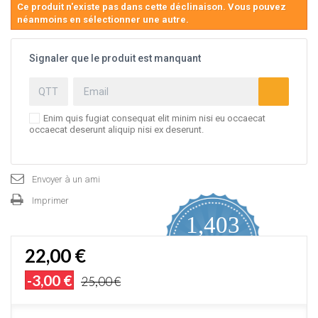
Ce produit n'existe pas dans cette déclinaison. Vous pouvez
néanmoins en sélectionner une autre.
Signaler que le produit est manquant
Enim quis fugiat consequat elit minim nisi eu occaecat
occaecat deserunt aliquip nisi ex deserunt.
Envoyer à un ami
Imprimer
1,403
4.9
22,00 €
star
AVIS CERTIFIÉS
rating
-3,00 €
25,00 €
Proposé par YOTPO