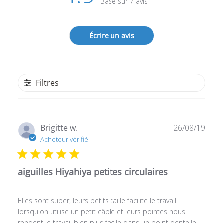
Basé sur 7 avis
Écrire un avis
Filtres
Date
Brigitte w.
26/08/19
de
Acheteur vérifié
publ
aiguilles Hiyahiya petites circulaires
Elles sont super, leurs petits taille facilite le travail
lorsqu'on utilise un petit câble et leurs pointes nous
rendent le travail bien plus facile dans un point dentelle