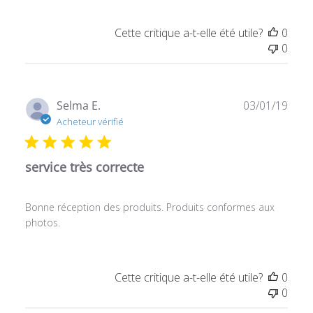
Cette critique a-t-elle été utile?
0
0
Date
Selma E.
03/01/19
de
Acheteur vérifié
publ
service très correcte
Bonne réception des produits. Produits conformes aux
photos.
Cette critique a-t-elle été utile?
0
0