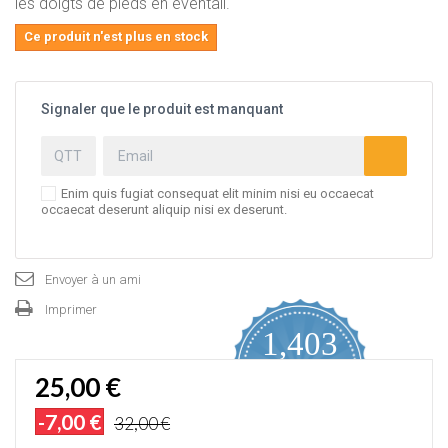
les doigts de pieds en éventail.
Ce produit n'est plus en stock
Signaler que le produit est manquant
Enim quis fugiat consequat elit minim nisi eu occaecat
occaecat deserunt aliquip nisi ex deserunt.
Envoyer à un ami
Imprimer
1,403
4.9
25,00 €
star
AVIS CERTIFIÉS
rating
-7,00 €
32,00 €
Proposé par YOTPO