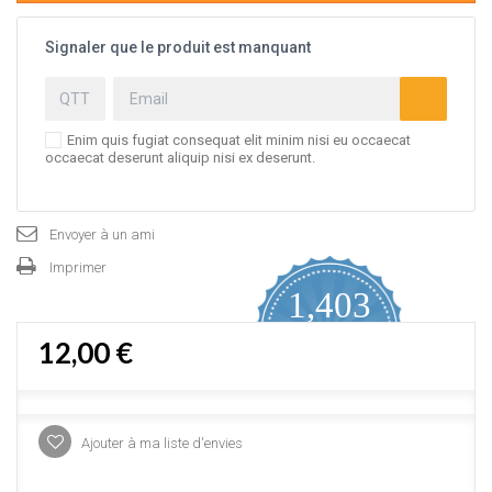
Signaler que le produit est manquant
Enim quis fugiat consequat elit minim nisi eu occaecat
occaecat deserunt aliquip nisi ex deserunt.
Envoyer à un ami
Imprimer
1,403
4.9
12,00 €
star
AVIS CERTIFIÉS
rating
Proposé par YOTPO
Ajouter à ma liste d'envies