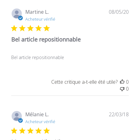
Date
Martine L.
08/05/20
de
Acheteur vérifié
publ
Bel article repositionnable
Bel article repositionnable
Cette critique a-t-elle été utile?
0
0
Date
Mélanie L.
22/03/18
de
Acheteur vérifié
publ