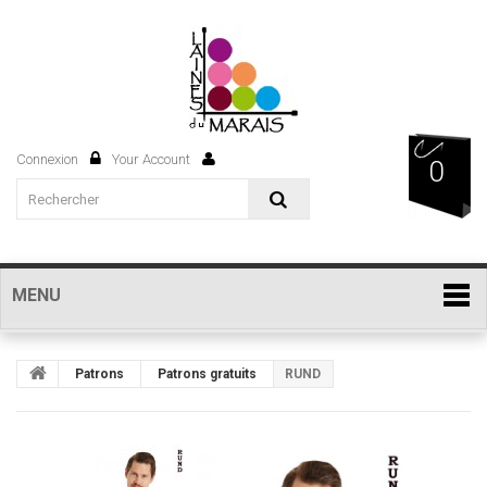
Connexion
Your Account
0
MENU
Patrons
Patrons gratuits
RUND