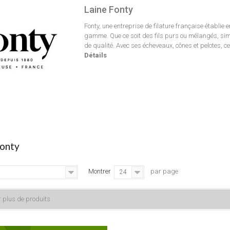
Laine Fonty
Fonty, une entreprise de filature française établie
gamme. Que ce soit des fils purs ou mélangés, si
de qualité. Avec ses écheveaux, cônes et pelotes, cet
Détails
Fonty
Montrer
par page
24
 plus de produits