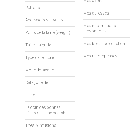
Mes avoirs
Patrons
Mes adresses
Accessoires HiyaHiya
Mes informations
personnelles
Poids de la laine (weight)
Mes bons de réduction
Taille d'aiguille
Mes récompenses
Type de teinture
Mode de lavage
Catégorie de fil
Laine
Le coin des bonnes
affaires - Laine pas cher
Thés & infusions