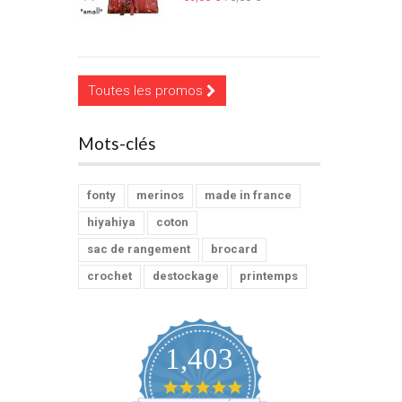
Toutes les promos
Mots-clés
fonty
merinos
made in france
hiyahiya
coton
sac de rangement
brocard
crochet
destockage
printemps
1,403
4.9
star