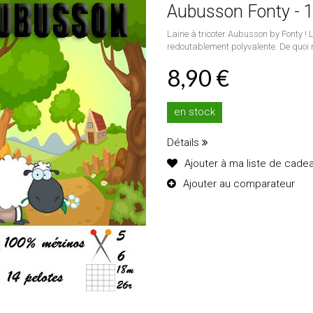
Aubusson Fonty - 
Laine à tricoter Aubusson by Fonty ! L
redoutablement polyvalente. De quoi 
8,90 €
en stock
Détails
Ajouter à ma liste de cade
Ajouter au comparateur