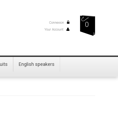
Connexion
0
Your Account
uits
English speakers