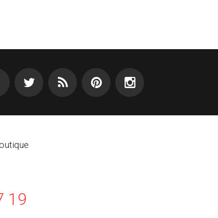
outique
7 19