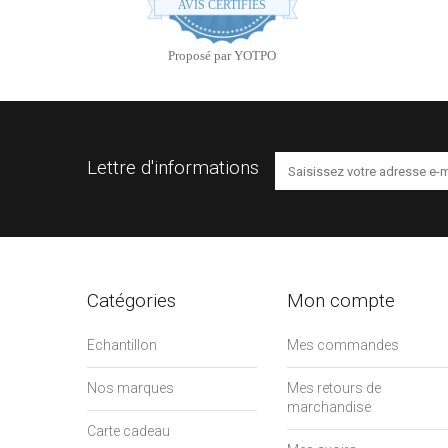
AVIS CERTIFIÉS
rating
Proposé par YOTPO
Lettre d'informations
Catégories
Mon compte
Echantillon
Mes commandes
Nos marques
Mes retours de
marchandise
Carte cadeau