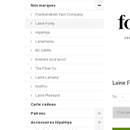
Nos marques
Frankenskein Yarn Company
Laine Fonty
HiyaHiya
Lanamania
BC GARN
Kremke soul wool
The Fiber Co.
Laine Lamana
Laine 
KnitPro
Laine Plassard
Tri
--
Carte cadeau
Charger
Patrons
Accessoires HiyaHiya